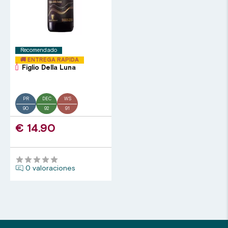
Recomendado
🚚 ENTREGA RAPIDA
Figlio Della Luna
PR
DEC
WS
90
92
91
€ 14.90
0 valoraciones