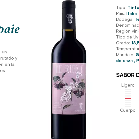
Tipo:
Tint
Páis:
Italia
Bodega:
T
Denominaci
paie
Región viní
Tipo de Uv
Grado:
13,
Temperatu
a un
Maridaje:
G
rutado y
de caza
,
P
ón en la
es.
SABOR D
Ligero
Cuerpo