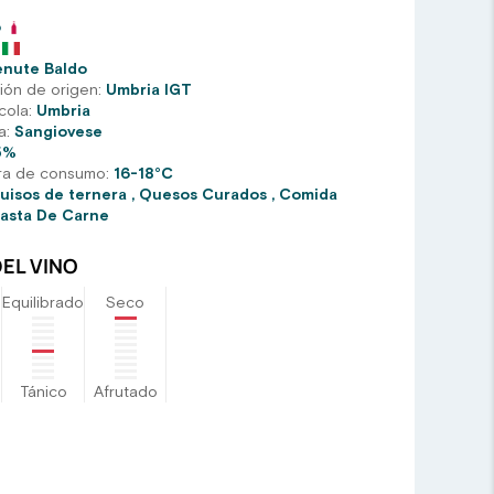
o
enute Baldo
ón de origen:
Umbria IGT
cola:
Umbria
a:
Sangiovese
5%
ra de consumo:
16-18°C
uisos de ternera
,
Quesos Curados
,
Comida
asta De Carne
EL VINO
Equilibrado
Seco
Tánico
Afrutado