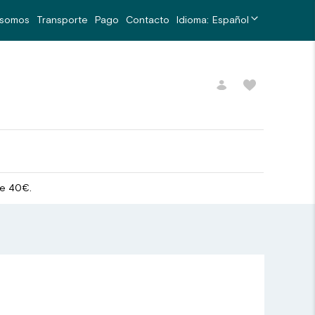
 somos
Transporte
Pago
Contacto
Idioma:
Español
de 40€.